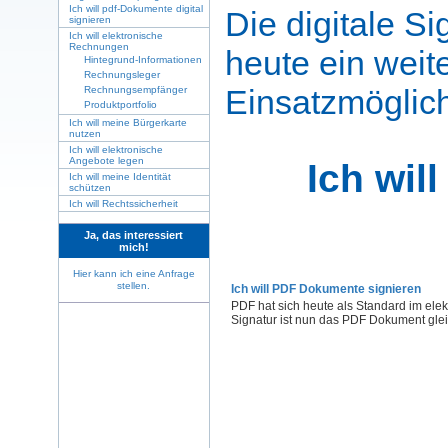
Ich will pdf-Dokumente digital
Die digitale S
signieren
Ich will elektronische
Rechnungen
heute ein weit
Hintegrund-Informationen
Rechnungsleger
Einsatzmöglic
Rechnungsempfänger
Produktportfolio
Ich will meine Bürgerkarte
nutzen
Ich will elektronische
Angebote legen
Ich will
Ich will meine Identität
schützen
Ich will Rechtssicherheit
Ja, das interessiert
mich!
Hier kann ich eine Anfrage
stellen.
Ich will PDF Dokumente signieren
PDF hat sich heute als Standard im elek
Signatur ist nun das PDF Dokument gleic