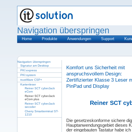
Navigation überspringen
Home
Produkte
Anwendungen
Support
Kun
Navigation überspringen
Signatur am Desktop
Komfort uns Sicherheit mit
PKI:express
anspruchsvollem Design:
PKI:system
Zertifizierter Klasse 3 Leser m
trustWare CSP+
Kartenleser
PinPad und Display
Reiner SCT cyberJack
eCom
Reiner SCT cyberJack
eCom plus
Reiner SCT cy
Reiner SCT cyberJack
secoder
Cherry Smartterminal ST-
1210
Die gesetzeskonforme sichere digit
Hauptanwendungsgebiet dieses Kar
der eingebauten Tastatur habe ich 