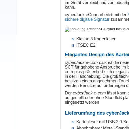
im Gerät verbleibt und von bösart
kann.
cyberJack eCom arbeitet mit der
sichere digitale Signatur
zusamme
Klasse 3 Kartenleser
ITSEC E2
Elegantes Design des Karte
cyberJack e-com plus
ist die neu
SCT für gehobene Ansprüche im ber
com plus präsentiert sich elegant 
in der Handhabung. Die großflächi
besitzen einen angenehmen Druckp
werden Benutzeraufforderungen dir
Der
cyberJack e-com
lässt kann 
aufgestellt oder ohne Standfuß p
eingesetzt werden
Lieferumfang des cyberJack
Kartenleser mit USB 2.0-Sch
Abnehmbarer Metall-Standb